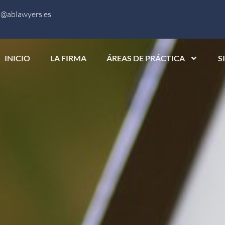
a@ablawyers.es
INICIO
LA FIRMA
ÁREAS DE PRÁCTICA
S