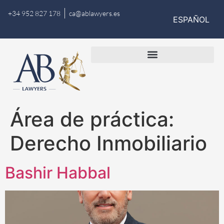
+34 952 827 178
ca@ablawyers.es
ESPAÑOL
Área de práctica:
Derecho Inmobiliario
Bashir Habbal