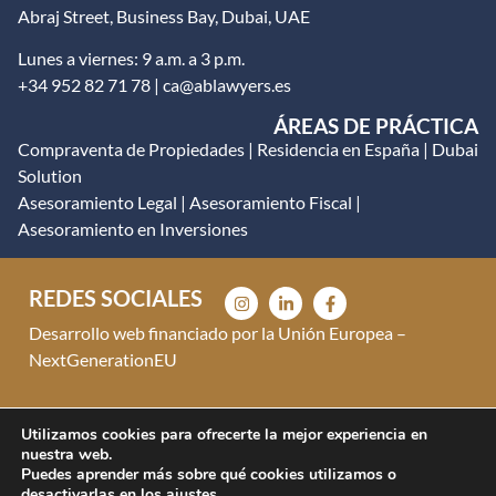
Abraj Street, Business Bay, Dubai, UAE
Lunes a viernes: 9 a.m. a 3 p.m.
+34 952 82 71 78 | ca@ablawyers.es
ÁREAS DE PRÁCTICA
Compraventa de Propiedades
|
Residencia en España
|
Dubai
Solution
Asesoramiento Legal
|
Asesoramiento Fiscal
|
Asesoramiento en Inversiones
REDES SOCIALES
Desarrollo web financiado por la Unión Europea –
NextGenerationEU
Aviso Legal
|
Política de Privacidad
|
Política de Cookies
Utilizamos cookies para ofrecerte la mejor experiencia en
nuestra web.
Puedes aprender más sobre qué cookies utilizamos o
desactivarlas en los
ajustes
.